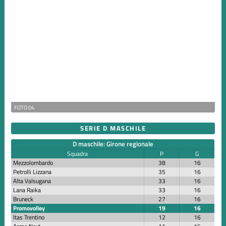
FOTO 04
SERIE D MASCHILE
D maschile: Girone regionale
Squadra
P
G
Mezzolombardo
38
16
Petrolli Lizzana
35
16
Alta Valsugana
33
16
Lana Raika
33
16
Bruneck
27
16
Promovolley
19
16
Itas Trentino
12
16