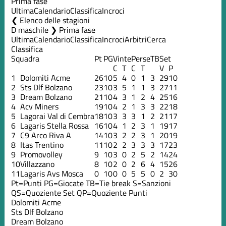
Prima fase
Ultima
Calendario
Classifica
Incroci
Elenco delle stagioni
D maschile ❯ Prima fase
Ultima
Calendario
Classifica
Incroci
Arbitri
Cerca
Classifica
Squadra
Pt
PG
Vinte
Perse
TB
Set
C
T
C
T
V
P
1
Dolomiti Acme
26
10
5
4
0
1
3
29
10
2
Sts Dlf Bolzano
23
10
3
5
1
1
3
27
11
3
Dream Bolzano
21
10
4
3
1
2
4
25
16
4
Acv Miners
19
10
4
2
1
3
3
22
18
5
Lagorai Val di Cembra
18
10
3
3
3
1
2
21
17
6
Lagaris Stella Rossa
16
10
4
1
2
3
1
19
17
7
C9 Arco Riva A
14
10
3
2
2
3
1
20
19
8
Itas Trentino
11
10
2
2
3
3
3
17
23
9
Promovolley
9
10
3
0
2
5
2
14
24
10
Villazzano
8
10
2
0
2
6
4
15
26
11
Lagaris Avs Mosca
0
10
0
0
5
5
0
2
30
Pt=Punti
PG=Giocate
TB=Tie break
S=Sanzioni
QS=Quoziente Set
QP=Quoziente Punti
Dolomiti Acme
Sts Dlf Bolzano
Dream Bolzano