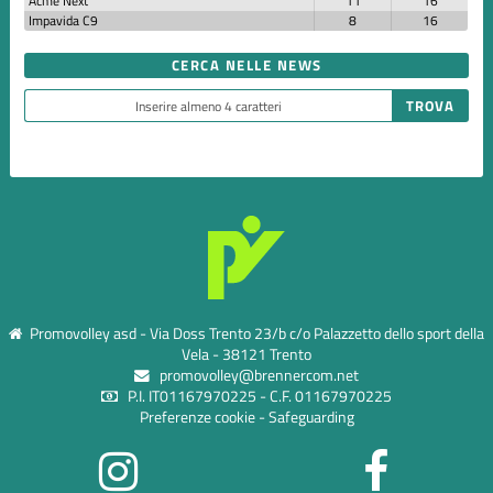
Acme Next
11
16
Impavida C9
8
16
CERCA NELLE NEWS
Promovolley asd - Via Doss Trento 23/b c/o Palazzetto dello sport della
Vela - 38121 Trento
promovolley@brennercom.net
P.I. IT01167970225 - C.F. 01167970225
Preferenze cookie
-
Safeguarding