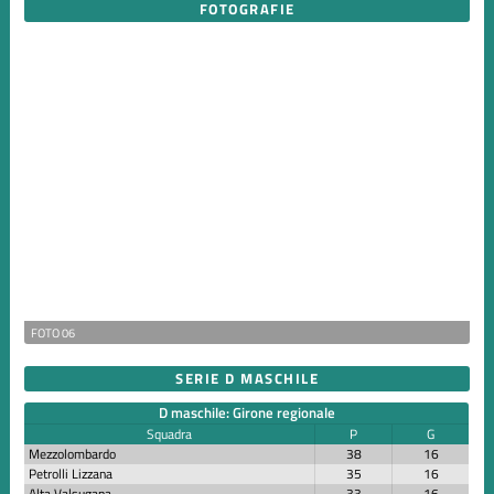
FOTOGRAFIE
FOTO 06
SERIE D MASCHILE
D maschile: Girone regionale
Squadra
P
G
Mezzolombardo
38
16
Petrolli Lizzana
35
16
Alta Valsugana
33
16