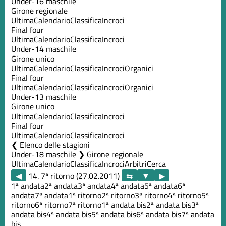
Under-16 maschile
Girone regionale
Ultima
Calendario
Classifica
Incroci
Final four
Ultima
Calendario
Classifica
Incroci
Under-14 maschile
Girone unico
Ultima
Calendario
Classifica
Incroci
Organici
Final four
Ultima
Calendario
Classifica
Incroci
Organici
Under-13 maschile
Girone unico
Ultima
Calendario
Classifica
Incroci
Final four
Ultima
Calendario
Classifica
Incroci
Elenco delle stagioni
Under-18 maschile ❯ Girone regionale
Ultima
Calendario
Classifica
Incroci
Arbitri
Cerca
◀
14. 7ª ritorno (27.02.2011)
▶
1ª andata
2ª andata
3ª andata
4ª andata
5ª andata
6ª
andata
7ª andata
1ª ritorno
2ª ritorno
3ª ritorno
4ª ritorno
5ª
ritorno
6ª ritorno
7ª ritorno
1ª andata bis
2ª andata bis
3ª
andata bis
4ª andata bis
5ª andata bis
6ª andata bis
7ª andata
bis