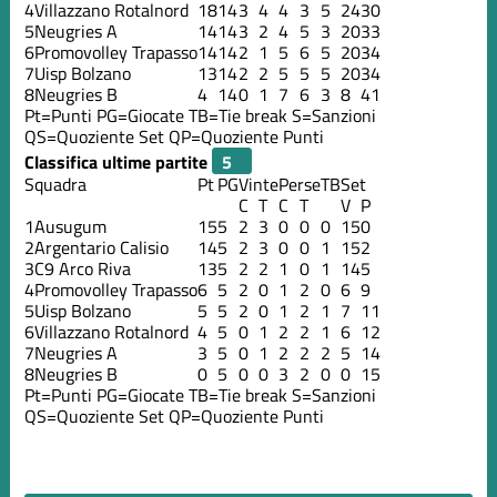
4
Villazzano Rotalnord
18
14
3
4
4
3
5
24
30
5
Neugries A
14
14
3
2
4
5
3
20
33
6
Promovolley Trapasso
14
14
2
1
5
6
5
20
34
7
Uisp Bolzano
13
14
2
2
5
5
5
20
34
8
Neugries B
4
14
0
1
7
6
3
8
41
Pt=Punti
PG=Giocate
TB=Tie break
S=Sanzioni
QS=Quoziente Set
QP=Quoziente Punti
Classifica ultime partite
Squadra
Pt
PG
Vinte
Perse
TB
Set
C
T
C
T
V
P
1
Ausugum
15
5
2
3
0
0
0
15
0
2
Argentario Calisio
14
5
2
3
0
0
1
15
2
3
C9 Arco Riva
13
5
2
2
1
0
1
14
5
4
Promovolley Trapasso
6
5
2
0
1
2
0
6
9
5
Uisp Bolzano
5
5
2
0
1
2
1
7
11
6
Villazzano Rotalnord
4
5
0
1
2
2
1
6
12
7
Neugries A
3
5
0
1
2
2
2
5
14
8
Neugries B
0
5
0
0
3
2
0
0
15
Pt=Punti
PG=Giocate
TB=Tie break
S=Sanzioni
QS=Quoziente Set
QP=Quoziente Punti