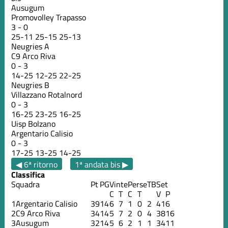
Ausugum
Promovolley Trapasso
3
-
0
25
-
11
25
-
15
25
-
13
Neugries A
C9 Arco Riva
0
-
3
14
-
25
12
-
25
22
-
25
Neugries B
Villazzano Rotalnord
0
-
3
16
-
25
23
-
25
16
-
25
Uisp Bolzano
Argentario Calisio
0
-
3
17
-
25
13
-
25
14
-
25
◀ 6ª ritorno
1ª andata bis ▶
Classifica
Squadra
Pt
PG
Vinte
Perse
TB
Set
C
T
C
T
V
P
1
Argentario Calisio
39
14
6
7
1
0
2
41
6
2
C9 Arco Riva
34
14
5
7
2
0
4
38
16
3
Ausugum
32
14
5
6
2
1
1
34
11