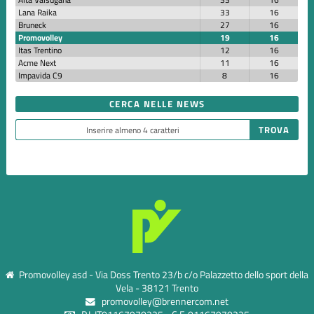
Lana Raika
33
16
Bruneck
27
16
Promovolley
19
16
Itas Trentino
12
16
Acme Next
11
16
Impavida C9
8
16
CERCA NELLE NEWS
Promovolley asd - Via Doss Trento 23/b c/o Palazzetto dello sport della
Vela - 38121 Trento
promovolley@brennercom.net