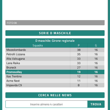
FOTO 08
SERIE D MASCHILE
D maschile: Girone regionale
Squadra
P
G
Mezzolombardo
38
16
Petrolli Lizzana
35
16
Alta Valsugana
33
16
Lana Raika
33
16
Bruneck
27
16
Promovolley
19
16
Itas Trentino
12
16
Acme Next
11
16
Impavida C9
8
16
CERCA NELLE NEWS