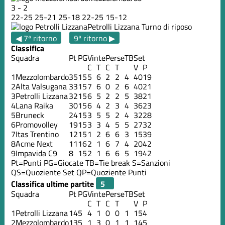
3
-
2
22
-
25
25
-
21
25
-
18
22
-
25
15
-
12
Petrolli Lizzana
Turno di riposo
◀ 7ª ritorno
9ª ritorno ▶
Classifica
Squadra
Pt
PG
Vinte
Perse
TB
Set
C
T
C
T
V
P
1
Mezzolombardo
35
15
5
6
2
2
4
40
19
2
Alta Valsugana
33
15
7
6
0
2
6
40
21
3
Petrolli Lizzana
32
15
6
5
2
2
5
38
21
4
Lana Raika
30
15
6
4
2
3
4
36
23
5
Bruneck
24
15
3
5
5
2
4
32
28
6
Promovolley
19
15
3
3
4
5
5
27
32
7
Itas Trentino
12
15
1
2
6
6
3
15
39
8
Acme Next
11
16
2
1
6
7
4
20
42
9
Impavida C9
8
15
2
1
6
6
5
19
42
Pt=Punti
PG=Giocate
TB=Tie break
S=Sanzioni
QS=Quoziente Set
QP=Quoziente Punti
Classifica ultime partite
Squadra
Pt
PG
Vinte
Perse
TB
Set
C
T
C
T
V
P
1
Petrolli Lizzana
14
5
4
1
0
0
1
15
4
2
Mezzolombardo
13
5
1
3
0
1
1
14
5