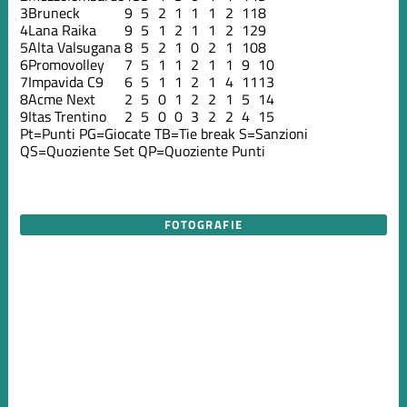
3
Bruneck
9
5
2
1
1
1
2
11
8
4
Lana Raika
9
5
1
2
1
1
2
12
9
5
Alta Valsugana
8
5
2
1
0
2
1
10
8
6
Promovolley
7
5
1
1
2
1
1
9
10
7
Impavida C9
6
5
1
1
2
1
4
11
13
8
Acme Next
2
5
0
1
2
2
1
5
14
9
Itas Trentino
2
5
0
0
3
2
2
4
15
Pt=Punti
PG=Giocate
TB=Tie break
S=Sanzioni
QS=Quoziente Set
QP=Quoziente Punti
FOTOGRAFIE