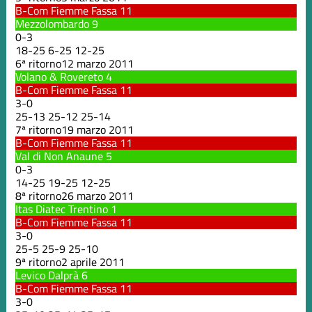
B-Com Fiemme Fassa
11
Mezzolombardo
9
0
-
3
18
-
25
6
-
25
12
-
25
6ª ritorno
12 marzo 2011
Volano & Rovereto
4
B-Com Fiemme Fassa
11
3
-
0
25
-
13
25
-
12
25
-
14
7ª ritorno
19 marzo 2011
B-Com Fiemme Fassa
11
Val di Non Anaune
5
0
-
3
14
-
25
19
-
25
12
-
25
8ª ritorno
26 marzo 2011
Itas Diatec Trentino
1
B-Com Fiemme Fassa
11
3
-
0
25
-
5
25
-
9
25
-
10
9ª ritorno
2 aprile 2011
Levico Dalprà
6
B-Com Fiemme Fassa
11
3
-
0