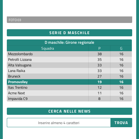
FOTO 03
SERIE D MASCHILE
D maschile: Girone regionale
Squadra
P
G
Mezzolombardo
38
16
Petrolli Lizzana
35
16
Alta Valsugana
33
16
Lana Raika
33
16
Bruneck
27
16
Promovolley
19
16
Itas Trentino
12
16
Acme Next
11
16
Impavida C9
8
16
CERCA NELLE NEWS