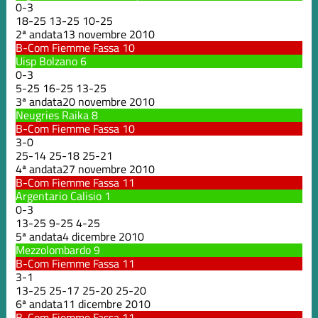
0
-
3
18
-
25
13
-
25
10
-
25
2ª andata
13 novembre 2010
B-Com Fiemme Fassa
10
Uisp Bolzano
6
0
-
3
5
-
25
16
-
25
13
-
25
3ª andata
20 novembre 2010
Neugries Raika
8
B-Com Fiemme Fassa
10
3
-
0
25
-
14
25
-
18
25
-
21
4ª andata
27 novembre 2010
B-Com Fiemme Fassa
11
Argentario Calisio
1
0
-
3
13
-
25
9
-
25
4
-
25
5ª andata
4 dicembre 2010
Mezzolombardo
9
B-Com Fiemme Fassa
11
3
-
1
13
-
25
25
-
17
25
-
20
25
-
20
6ª andata
11 dicembre 2010
B-Com Fiemme Fassa
11