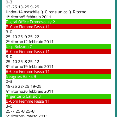
0
-
3
13
-
25
13
-
25
9
-
25
Under-14 maschile ❭ Girone unico ❭ Ritorno
1ª ritorno
5 febbraio 2011
Digital Office Promovolley
2
B-Com Fiemme Fassa
11
3
-
0
25
-
10
25
-
9
25
-
22
2ª ritorno
12 febbraio 2011
Uisp Bolzano
7
B-Com Fiemme Fassa
11
3
-
0
25
-
10
25
-
8
25
-
12
3ª ritorno
19 febbraio 2011
B-Com Fiemme Fassa
11
Neugries Raika
9
0
-
3
19
-
25
22
-
25
19
-
25
4ª ritorno
26 febbraio 2011
Argentario Calisio
3
B-Com Fiemme Fassa
11
3
-
0
25
-
7
25
-
8
25
-
8
5ª ritorno
5 marzo 2011