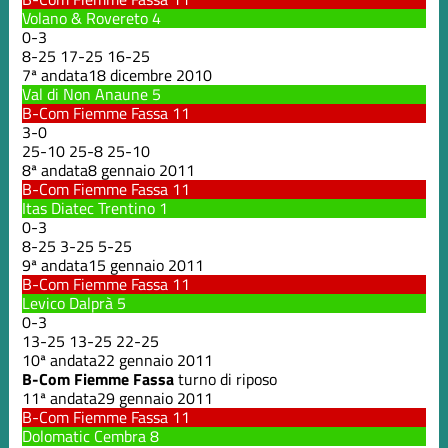
Volano & Rovereto
4
0
-
3
8
-
25
17
-
25
16
-
25
7ª andata
18 dicembre 2010
Val di Non Anaune
5
B-Com Fiemme Fassa
11
3
-
0
25
-
10
25
-
8
25
-
10
8ª andata
8 gennaio 2011
B-Com Fiemme Fassa
11
Itas Diatec Trentino
1
0
-
3
8
-
25
3
-
25
5
-
25
9ª andata
15 gennaio 2011
B-Com Fiemme Fassa
11
Levico Dalprà
5
0
-
3
13
-
25
13
-
25
22
-
25
10ª andata
22 gennaio 2011
B-Com Fiemme Fassa
turno di riposo
11ª andata
29 gennaio 2011
B-Com Fiemme Fassa
11
Dolomatic Cembra
8