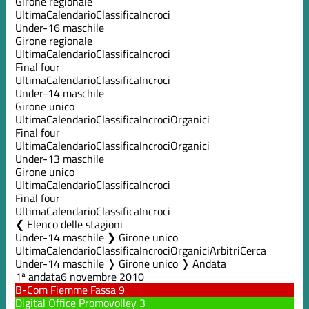
Girone regionale
Ultima
Calendario
Classifica
Incroci
Under-16 maschile
Girone regionale
Ultima
Calendario
Classifica
Incroci
Final four
Ultima
Calendario
Classifica
Incroci
Under-14 maschile
Girone unico
Ultima
Calendario
Classifica
Incroci
Organici
Final four
Ultima
Calendario
Classifica
Incroci
Organici
Under-13 maschile
Girone unico
Ultima
Calendario
Classifica
Incroci
Final four
Ultima
Calendario
Classifica
Incroci
Elenco delle stagioni
Under-14 maschile ❯ Girone unico
Ultima
Calendario
Classifica
Incroci
Organici
Arbitri
Cerca
Under-14 maschile ❭ Girone unico ❭ Andata
1ª andata
6 novembre 2010
B-Com Fiemme Fassa
9
Digital Office Promovolley
3