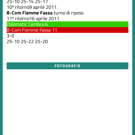
25
-
10
25
-
14
25
-
17
10ª ritorno
9 aprile 2011
B-Com Fiemme Fassa
turno di riposo
11ª ritorno
16 aprile 2011
Dolomatic Cembra
6
B-Com Fiemme Fassa
11
3
-
0
25
-
10
25
-
22
25
-
20
FOTOGRAFIE