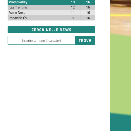
Promovolley
19
16
Itas Trentino
12
16
Acme Next
11
16
Impavida C9
8
16
CERCA NELLE NEWS