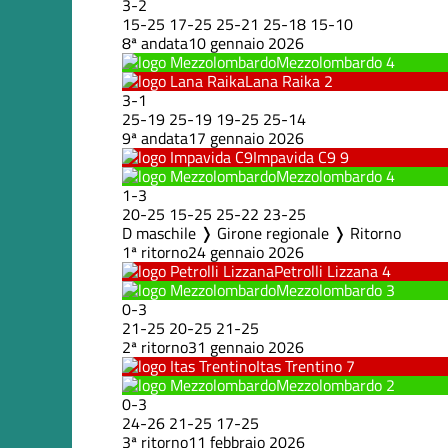
3
-
2
15
-
25
17
-
25
25
-
21
25
-
18
15
-
10
8ª andata
10 gennaio 2026
Mezzolombardo
4
Lana Raika
2
3
-
1
25
-
19
25
-
19
19
-
25
25
-
14
9ª andata
17 gennaio 2026
Impavida C9
9
Mezzolombardo
4
1
-
3
20
-
25
15
-
25
25
-
22
23
-
25
D maschile ❭ Girone regionale ❭ Ritorno
1ª ritorno
24 gennaio 2026
Petrolli Lizzana
4
Mezzolombardo
3
0
-
3
21
-
25
20
-
25
21
-
25
2ª ritorno
31 gennaio 2026
Itas Trentino
7
Mezzolombardo
2
0
-
3
24
-
26
21
-
25
17
-
25
3ª ritorno
11 febbraio 2026