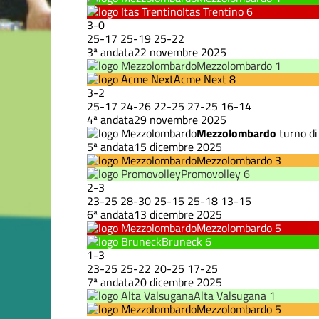
Itas Trentino
6
3
-
0
25
-
17
25
-
19
25
-
22
3ª andata
22 novembre 2025
Mezzolombardo
1
Acme Next
8
3
-
2
25
-
17
24
-
26
22
-
25
27
-
25
16
-
14
4ª andata
29 novembre 2025
Mezzolombardo
turno di
5ª andata
15 dicembre 2025
Mezzolombardo
3
Promovolley
6
2
-
3
23
-
25
28
-
30
25
-
15
25
-
18
13
-
15
6ª andata
13 dicembre 2025
Mezzolombardo
5
Bruneck
6
1
-
3
23
-
25
25
-
22
20
-
25
17
-
25
7ª andata
20 dicembre 2025
Alta Valsugana
1
Mezzolombardo
5