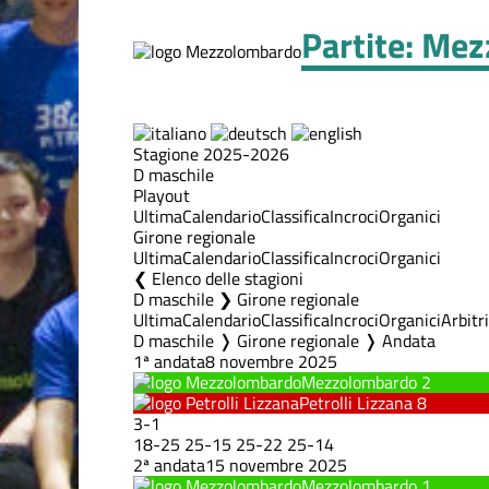
Partite: Me
Stagione 2025-2026
D maschile
Playout
Ultima
Calendario
Classifica
Incroci
Organici
Girone regionale
Ultima
Calendario
Classifica
Incroci
Organici
Elenco delle stagioni
D maschile ❯ Girone regionale
Ultima
Calendario
Classifica
Incroci
Organici
Arbitri
D maschile ❭ Girone regionale ❭ Andata
1ª andata
8 novembre 2025
Mezzolombardo
2
Petrolli Lizzana
8
3
-
1
18
-
25
25
-
15
25
-
22
25
-
14
2ª andata
15 novembre 2025
Mezzolombardo
1