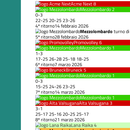
Acme Next
8
Mezzolombardo
2
0
-
3
22
-
25
20
-
25
23
-
26
4ª ritorno
14 febbraio 2026
Mezzolombardo
turno di
5ª ritorno
28 febbraio 2026
Promovolley
6
Mezzolombardo
1
1
-
3
17
-
25
26
-
28
25
-
18
18
-
25
6ª ritorno
7 marzo 2026
Bruneck
5
Mezzolombardo
1
0
-
3
15
-
25
24
-
26
23
-
25
7ª ritorno
14 marzo 2026
Mezzolombardo
1
Alta Valsugana
3
3
-
1
25
-
17
25
-
16
20
-
25
25
-
17
8ª ritorno
21 marzo 2026
Lana Raika
4