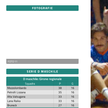
FOTOGRAFIE
FOTO 11
SERIE D MASCHILE
D maschile: Girone regionale
Squadra
P
G
Mezzolombardo
38
16
Petrolli Lizzana
35
16
Alta Valsugana
33
16
Lana Raika
33
16
Bruneck
27
16