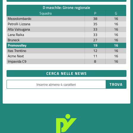
D maschile: Girone regionale
Squadra
P
G
Mezzolombardo
38
16
Petrolli Lizzana
35
16
Alta Valsugana
33
16
Lana Raika
33
16
Bruneck
27
16
Promovolley
19
16
Itas Trentino
12
16
Acme Next
11
16
Impavida C9
8
16
CERCA NELLE NEWS