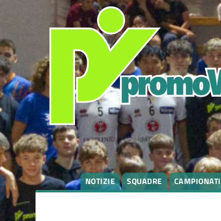
degli
argomenti
delle
notizie:
Campionati
Eventi
NOTIZIE
SQUADRE
CAMPIONATI