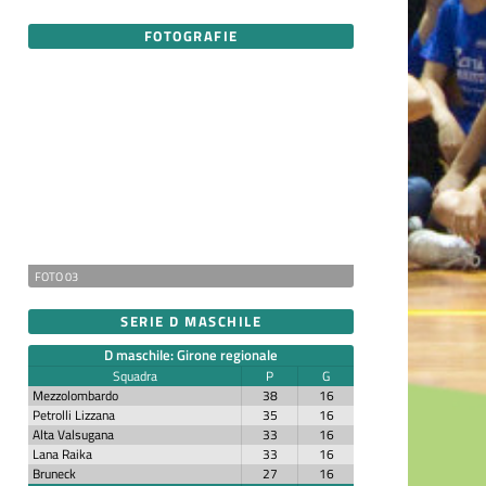
FOTOGRAFIE
FOTO 03
SERIE D MASCHILE
D maschile: Girone regionale
Squadra
P
G
Mezzolombardo
38
16
Petrolli Lizzana
35
16
Alta Valsugana
33
16
Lana Raika
33
16
Bruneck
27
16