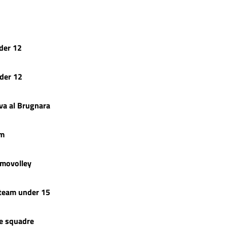
nder 12
nder 12
va al Brugnara
am
omovolley
 team under 15
re squadre