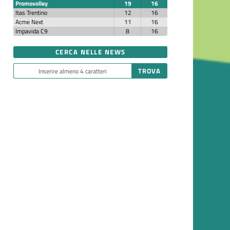
Promovolley
19
16
Itas Trentino
12
16
Acme Next
11
16
Impavida C9
8
16
CERCA NELLE NEWS