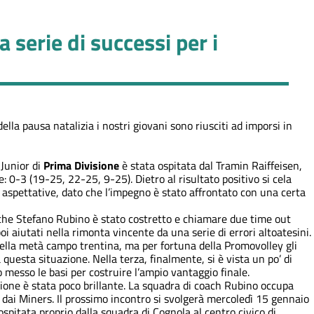
 serie di successi per i
ella pausa natalizia i nostri giovani sono riusciti ad imporsi in
Junior di
Prima Divisione
è stata ospitata dal Tramin Raiffeisen,
0-3 (19-25, 22-25, 9-25). Dietro al risultato positivo si cela
 aspettative, dato che l’impegno è stato affrontato con una certa
che Stefano Rubino è stato costretto e chiamare due time out
poi aiutati nella rimonta vincente da una serie di errori altoatesini.
ella metà campo trentina, ma per fortuna della Promovolley gli
questa situazione. Nella terza, finalmente, si è vista un po’ di
no messo le basi per costruire l’ampio vantaggio finale.
zione è stata poco brillante. La squadra di coach Rubino occupa
e dai Miners. Il prossimo incontro si svolgerà mercoledì 15 gennaio
spitata proprio dalla squadra di Cognola al centro civico di