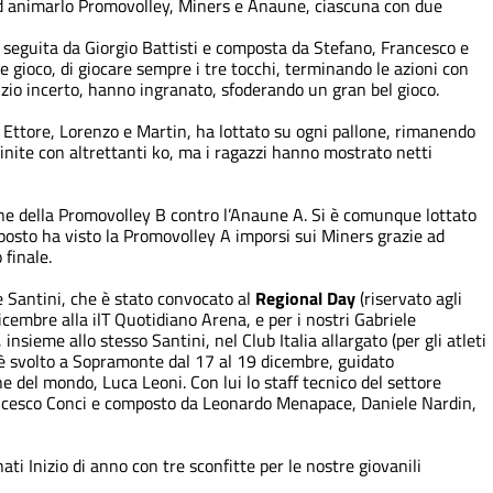
 animarlo Promovolley, Miners e Anaune, ciascuna con due
 seguita da Giorgio Battisti e composta da Stefano, Francesco e
e gioco, di giocare sempre i tre tocchi, terminando le azioni con
nizio incerto, hanno ingranato, sfoderando un gran bel gioco.
Ettore, Lorenzo e Martin, ha lottato su ogni pallone, rimanendo
finite con altrettanti ko, ma i ragazzi hanno mostrato netti
one della Promovolley B contro l’Anaune A. Si è comunque lottato
 posto ha visto la Promovolley A imporsi sui Miners grazie ad
 finale.
de Santini, che è stato convocato al
Regional Day
(riservato agli
icembre alla ilT Quotidiano Arena, e per i nostri Gabriele
insieme allo stesso Santini, nel Club Italia allargato (per gli atleti
 è svolto a Sopramonte dal 17 al 19 dicembre, guidato
e del mondo, Luca Leoni. Con lui lo staff tecnico del settore
ancesco Conci e composto da Leonardo Menapace, Daniele Nardin,
ati
Inizio di anno con tre sconfitte per le nostre giovanili