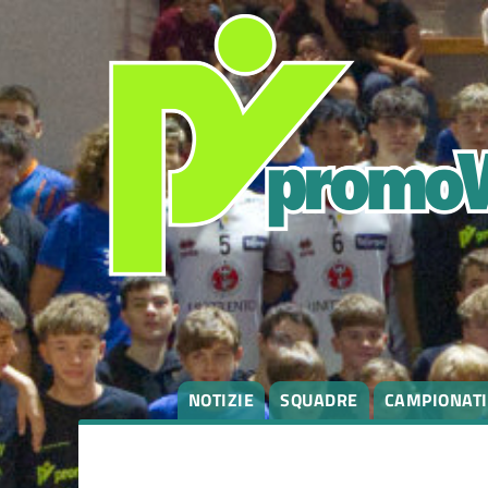
degli
argomenti
delle
notizie:
Campionati
Eventi
NOTIZIE
SQUADRE
CAMPIONATI