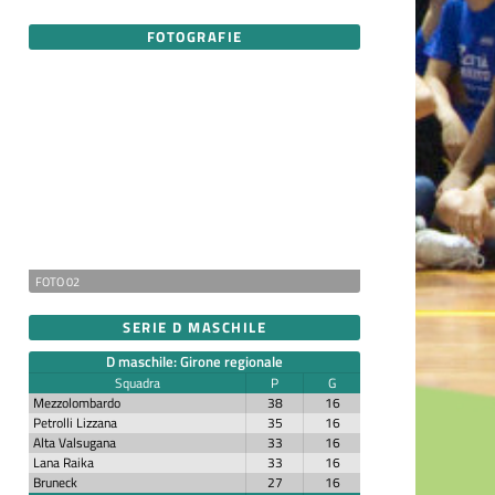
FOTOGRAFIE
FOTO 02
SERIE D MASCHILE
D maschile: Girone regionale
Squadra
P
G
Mezzolombardo
38
16
Petrolli Lizzana
35
16
Alta Valsugana
33
16
Lana Raika
33
16
Bruneck
27
16