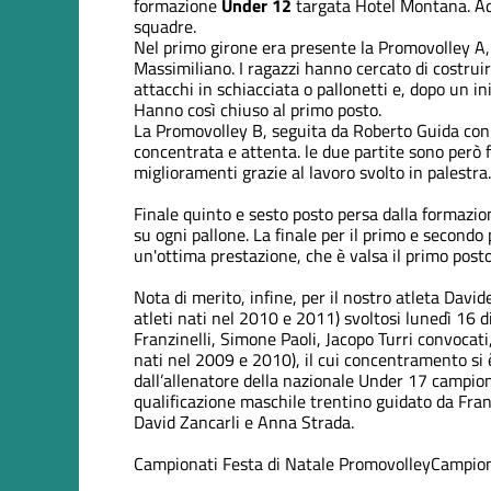
formazione
Under 12
targata Hotel Montana. Ad
squadre.
Nel primo girone era presente la Promovolley A,
Massimiliano. I ragazzi hanno cercato di costruir
attacchi in schiacciata o pallonetti e, dopo un i
Hanno così chiuso al primo posto.
La Promovolley B, seguita da Roberto Guida con 
concentrata e attenta. le due partite sono però 
miglioramenti grazie al lavoro svolto in palestra.
Finale quinto e sesto posto persa dalla formazi
su ogni pallone. La finale per il primo e secondo
un'ottima prestazione, che è valsa il primo posto
Nota di merito, infine, per il nostro atleta Davi
atleti nati nel 2010 e 2011) svoltosi lunedì 16 d
Franzinelli, Simone Paoli, Jacopo Turri convocati, 
nati nel 2009 e 2010), il cui concentramento si
dall’allenatore della nazionale Under 17 campion
qualificazione maschile trentino guidato da Fr
David Zancarli e Anna Strada.
Campionati
Festa di Natale Promovolley
Campion