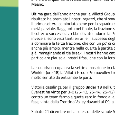
Meano.
Ultima gara dell’anno anche per la Villotti Gro
risultato ha premiato i nostri ragazzi, che si s
Il primo set era cominciato bene per la squadra 
metà parziale. Raggiunta nel finale, la frazione s
Il sofferto successo avrebbe dovuto indurre la 
invece si sono visti tanti errori e il successo de
a dominare la terza frazione, che con un po’ di 
anche più ampio, mentre nella quarta è partita d
già immaginando al tie break, i nostri hanno dato
particolare plauso ai nostri tifosi, che con la lo
La squadra occupa ora la settima posizione in cl
Winkler (ore 18) la Villotti Group Promovolley tr
molto sentito da entrambe le parti.
Vittoria casalinga per il gruppo
Under 13
nell'ul
Everest ha vinto per 3-0 (25-12, 25-14, 25-12) 
contro un team fermo a quota zero in fondo alla 
fase, vinta dalla Trentino Volley davanti al C9, 
Sabato 21 dicembre nella palestra delle scuole S