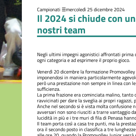
Campionati
mercoledì 25 dicembre 2024
Il 2024 si chiude con una
nostri team
Negli ultimi impegni agonistici affrontati prima d
ogni categoria e ad esprimere il proprio gioco.
Venerdì 20 dicembre la formazione Promovolley 
imponendosi in maniera particolarmente agevole: 
però una prestazione non sempre in linea con le
sufficienza.
La prima frazione era cominciata malino, tanto 
ravvicinati per dare la sveglia ai propri ragazzi, 
Anche nel secondo si è vista molta confusione n
avversari non sono riusciti a trarre vantaggio da 
lucidità in più e i tre muri di fila di Penasa han
Il team porta così a casa tre punti, ma la presta
ora il secondo posto in classifica a tre lunghezz
alle ore 20, quando la Promovolley Junior verrà o