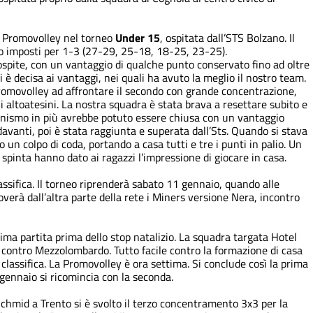
up Promovolley nel torneo
Under 15
, ospitata dall’STS Bolzano. Il
ono imposti per 1-3 (27-29, 25-18, 18-25, 23-25).
ospite, con un vantaggio di qualche punto conservato fino ad oltre
i è decisa ai vantaggi, nei quali ha avuto la meglio il nostro team.
Promovolley ad affrontare il secondo con grande concentrazione,
gli altoatesini. La nostra squadra è stata brava a resettare subito e
cinismo in più avrebbe potuto essere chiusa con un vantaggio
avanti, poi è stata raggiunta e superata dall’Sts. Quando si stava
 un colpo di coda, portando a casa tutti e tre i punti in palio. Un
ro spinta hanno dato ai ragazzi l’impressione di giocare in casa.
assifica. Il torneo riprenderà sabato 11 gennaio, quando alle
overà dall’altra parte della rete i Miners versione Nera, incontro
tima partita prima dello stop natalizio. La squadra targata Hotel
contro Mezzolombardo. Tutto facile contro la formazione di casa
classifica. La Promovolley è ora settima. Si conclude così la prima
a gennaio si ricomincia con la seconda.
chmid a Trento si è svolto il terzo concentramento 3x3 per la