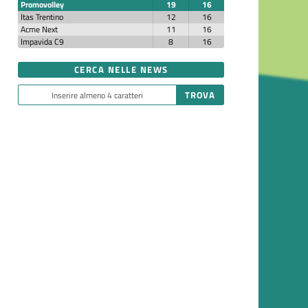
Promovolley
19
16
Itas Trentino
12
16
Acme Next
11
16
Impavida C9
8
16
CERCA NELLE NEWS