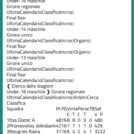
Under-16 maschile
Girone regionale
Ultima
Calendario
Classifica
Incroci
Final four
Ultima
Calendario
Classifica
Incroci
Under-14 maschile
Girone unico
Ultima
Calendario
Classifica
Incroci
Organici
Final four
Ultima
Calendario
Classifica
Incroci
Organici
Under-13 maschile
Girone unico
Ultima
Calendario
Classifica
Incroci
Final four
Ultima
Calendario
Classifica
Incroci
Elenco delle stagioni
Under-16 maschile ❯ Girone regionale
Ultima
Calendario
Classifica
Incroci
Arbitri
Cerca
Classifica
Squadra
Pt
PG
Vinte
Perse
TB
Set
C
T
C
T
V
P
1
Itas Diatec A
48
16
8
8
0
0
0
48
0
2
Promovolley Volksbank
42
16
7
7
1
1
0
42
9
3
Neugries Raika
31
16
6
4
2
4
1
32
22