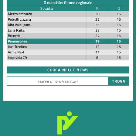
D maschile: Girone regionale
Squadra
P
G
Mezzolombardo
38
16
Petrolli Lizzana
35
16
Alta Valsugana
33
16
Lana Raika
33
16
Bruneck
27
16
Promovolley
19
16
Itas Trentino
12
16
Acme Next
11
16
Impavida C9
8
16
CERCA NELLE NEWS