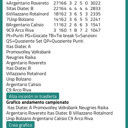
4
Argentario Rovereto
27
16
6
3
2
5
0
30
22
5
Itas Diatec B
22
16
4
4
4
4
4
28
33
6
Villazzano Rotalnord
18
16
2
3
6
5
3
23
35
7
Uisp Bolzano
14
16
2
3
6
5
5
22
41
8
Argentario Calisio
11
16
2
2
6
6
3
15
41
9
C9 Arco Riva
3
16
0
1
8
7
2
10
47
Pt=Punti
PG=Giocate
TB=Tie break
S=Sanzioni
QS=Quoziente Set
QP=Quoziente Punti
Itas Diatec A
Promovolley Volksbank
Neugries Raika
Argentario Rovereto
Itas Diatec B
Villazzano Rotalnord
Uisp Bolzano
Argentario Calisio
C9 Arco Riva
Alza incontri in trasferta
Grafico andamento campionato
Itas Diatec A
Promovolley Volksbank
Neugries Raika
Argentario Rovereto
Itas Diatec B
Villazzano Rotalnord
Uisp Bolzano
Argentario Calisio
C9 Arco Riva
Crea grafico