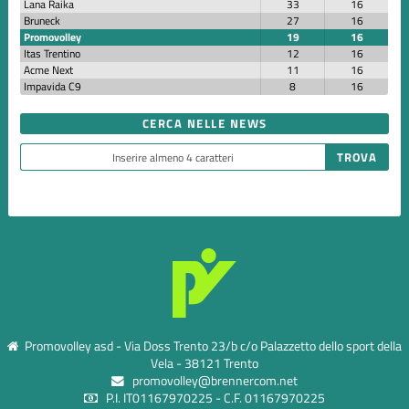
Lana Raika
33
16
Bruneck
27
16
Promovolley
19
16
Itas Trentino
12
16
Acme Next
11
16
Impavida C9
8
16
CERCA NELLE NEWS
Promovolley asd - Via Doss Trento 23/b c/o Palazzetto dello sport della
Vela - 38121 Trento
promovolley@brennercom.net
P.I. IT01167970225 - C.F. 01167970225