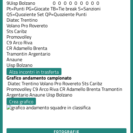
9
Uisp Bolzano
0
0
0
0
0
0
0
0
0
Pt=Punti
PG=Giocate
TB=Tie break
S=Sanzioni
QS=Quoziente Set
QP=Quoziente Punti
Diatec Trentino
Volano Pro Rovereto
Sts Caribz
Promovolley
C9 Arco Riva
CR Adamello Brenta
Tramontin Argentario
Anaune
Uisp Bolzano
Alza incontri in trasferta
Grafico andamento campionato
Diatec Trentino
Volano Pro Rovereto
Sts Caribz
Promovolley
C9 Arco Riva
CR Adamello Brenta
Tramontin
Argentario
Anaune
Uisp Bolzano
Crea grafico
FOTOGRAFIE