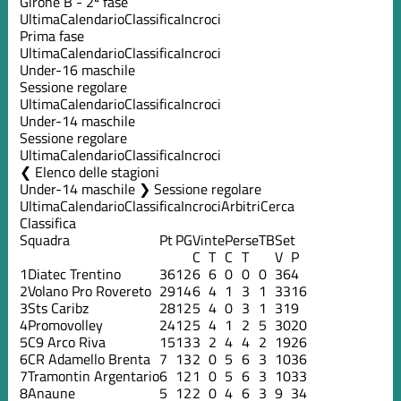
Girone B - 2ª fase
Ultima
Calendario
Classifica
Incroci
Prima fase
Ultima
Calendario
Classifica
Incroci
Under-16 maschile
Sessione regolare
Ultima
Calendario
Classifica
Incroci
Under-14 maschile
Sessione regolare
Ultima
Calendario
Classifica
Incroci
Elenco delle stagioni
Under-14 maschile ❯ Sessione regolare
Ultima
Calendario
Classifica
Incroci
Arbitri
Cerca
Classifica
Squadra
Pt
PG
Vinte
Perse
TB
Set
C
T
C
T
V
P
1
Diatec Trentino
36
12
6
6
0
0
0
36
4
2
Volano Pro Rovereto
29
14
6
4
1
3
1
33
16
3
Sts Caribz
28
12
5
4
0
3
1
31
9
4
Promovolley
24
12
5
4
1
2
5
30
20
5
C9 Arco Riva
15
13
3
2
4
4
2
19
26
6
CR Adamello Brenta
7
13
2
0
5
6
3
10
36
7
Tramontin Argentario
6
12
1
0
5
6
3
10
33
8
Anaune
5
12
2
0
4
6
3
9
34