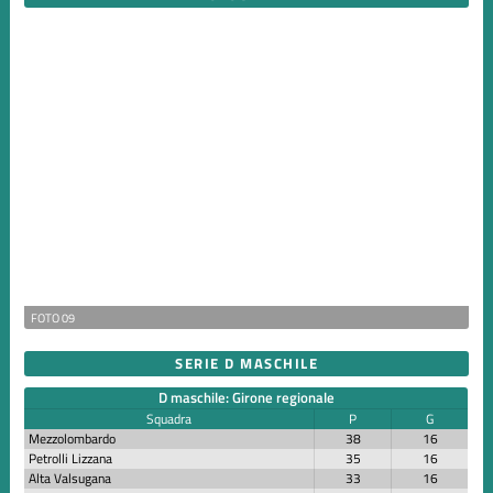
FOTO 09
SERIE D MASCHILE
D maschile: Girone regionale
Squadra
P
G
Mezzolombardo
38
16
Petrolli Lizzana
35
16
Alta Valsugana
33
16