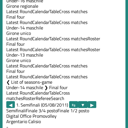
Under-16 maschile
Girone regionale
Latest Round
Calendar
Table
Cross matches
Final four
Latest Round
Calendar
Table
Cross matches
Under-14 maschile
Girone unico
Latest Round
Calendar
Table
Cross matches
Roster
Final four
Latest Round
Calendar
Table
Cross matches
Roster
Under-13 maschile
Girone unico
Latest Round
Calendar
Table
Cross matches
Final four
Latest Round
Calendar
Table
Cross matches
List of seasons-game
Under-14 maschile ❯ Final four
Latest Round
Calendar
Table
Cross
matches
Roster
Referee
Search
◀
1. Semifinali (05/08/2011)
▶
Semifinali
Finale 3/4 posto
Finale 1/2 posto
Digital Office Promovolley
Argentario Calisio
-