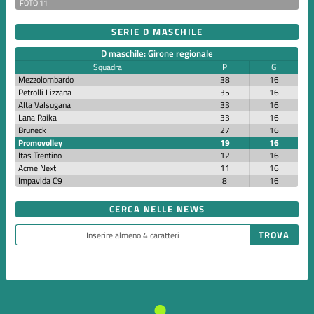
FOTO 11
SERIE D MASCHILE
D maschile: Girone regionale
Squadra
P
G
Mezzolombardo
38
16
Petrolli Lizzana
35
16
Alta Valsugana
33
16
Lana Raika
33
16
Bruneck
27
16
Promovolley
19
16
Itas Trentino
12
16
Acme Next
11
16
Impavida C9
8
16
CERCA NELLE NEWS