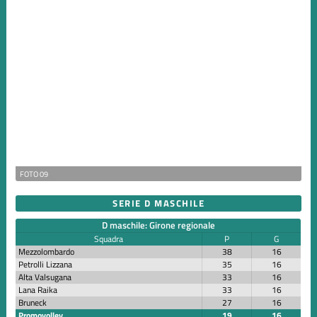
FOTO 09
SERIE D MASCHILE
D maschile: Girone regionale
Squadra
P
G
Mezzolombardo
38
16
Petrolli Lizzana
35
16
Alta Valsugana
33
16
Lana Raika
33
16
Bruneck
27
16
Promovolley
19
16