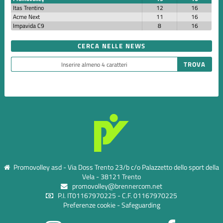
Itas Trentino
12
16
Acme Next
11
16
Impavida C9
8
16
CERCA NELLE NEWS
Promovolley asd - Via Doss Trento 23/b c/o Palazzetto dello sport della
Vela - 38121 Trento
promovolley@brennercom.net
P.I. IT01167970225 - C.F. 01167970225
Preferenze cookie
-
Safeguarding