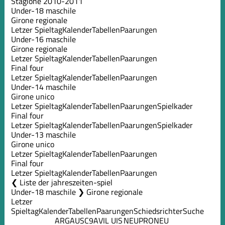
Stagione 2010-2011
Under-18 maschile
Girone regionale
Letzer Spieltag
Kalender
Tabellen
Paarungen
Under-16 maschile
Girone regionale
Letzer Spieltag
Kalender
Tabellen
Paarungen
Final four
Letzer Spieltag
Kalender
Tabellen
Paarungen
Under-14 maschile
Girone unico
Letzer Spieltag
Kalender
Tabellen
Paarungen
Spielkader
Final four
Letzer Spieltag
Kalender
Tabellen
Paarungen
Spielkader
Under-13 maschile
Girone unico
Letzer Spieltag
Kalender
Tabellen
Paarungen
Final four
Letzer Spieltag
Kalender
Tabellen
Paarungen
Liste der jahreszeiten-spiel
Under-18 maschile ❯ Girone regionale
Letzer
Spieltag
Kalender
Tabellen
Paarungen
Schiedsrichter
Suche
ARG
AUS
C9A
VIL
UIS
NEU
PRO
NEU