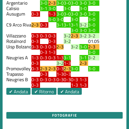
Argentario
3-0
2-3
3-0
3-0
3-0
3-0
3-0
Calisio
3-1
3-0
3-0
3-0
Ausugum
0-3
1-3
3-0
3-0
3-0
3-0
3-0
3-0
3-0
3-0
3-0
C9 Arco Riva
2-3
0-3
3-1
3-1
3-1
3-2
3-0
3-0
3-0
3-0
Villazzano
0-3
0-3
0-3
3-2
2-3
3-2
3-2
Rotalnord
0-3
0-3
3-2
01.05
Uisp Bolzano
0-3
0-3
0-3
2-3
3-2
3-0
2-3
0-3
1-3
3-0
Neugries A
1-3
0-3
0-3
1-3
3-1
3-1
3-2
0-3
3-2
1-3
2-3
Promovolley
0-3
2-3
2-3
0-3
2-3
3-0
3-0
Trapasso
0-3
1-3
0-3
Neugries B
0-3
0-3
0-3
0-3
0-3
0-3
1-3
0-3
1-3
1-3
✔ Andata
✔ Ritorno
✔ Andata
FOTOGRAFIE