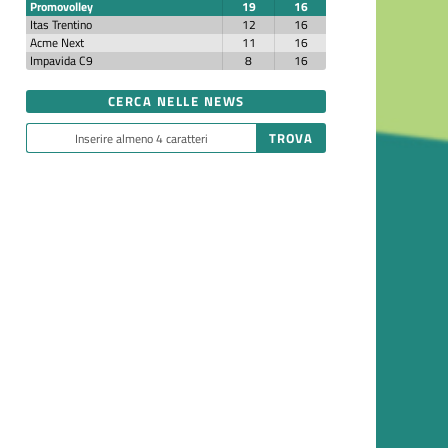
Promovolley
19
16
Itas Trentino
12
16
Acme Next
11
16
Impavida C9
8
16
CERCA NELLE NEWS