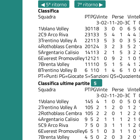
◀ 5ª ritorno
7ª ritorno ▶
Classifica
Squadra
PT
PG
Vinte
Perse
Vinte
3-0
2-1
1-2
0-3
C
T
1
Volano Volley
30
11
8
3
0
0
6
5
2
C9 Arco Riva
23
13
3
5
4
1
4
4
3
Trentino Volley A
22
11
3
5
3
0
3
5
4
Rothoblass Cembra
20
12
4
3
2
3
5
2
5
Argentario Calisio
14
11
3
2
1
5
3
2
6
Everest Promovolley
12
12
1
0
9
2
1
0
7
Brenta Volley
11
11
0
5
1
5
4
1
8
Trentino Volley B
6
11
0
1
4
6
1
0
PT=Punti
PG=Giocate
S=Sanzioni
QS=Quoziente
Classifica ultime partite
Squadra
PT
PG
Vinte
Perse
Vinte
3-0
2-1
1-2
0-3
C
T
1
Volano Volley
14
5
4
1
0
0
5
0
2
Trentino Volley A
10
5
2
1
2
0
1
2
2
Rothoblass Cembra
10
5
2
2
0
1
2
2
4
Argentario Calisio
9
5
2
1
1
1
2
1
5
C9 Arco Riva
7
5
0
3
1
1
1
2
6
Everest Promovolley
6
5
1
0
3
1
1
0
7
Brenta Volley
4
5
0
2
0
3
2
0