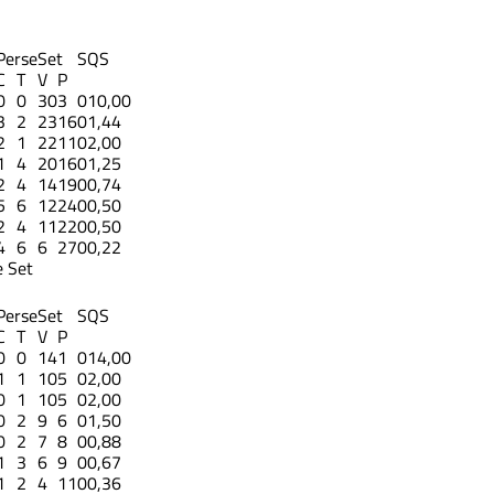
Perse
Set
S
QS
C
T
V
P
0
0
30
3
0
10,00
3
2
23
16
0
1,44
2
1
22
11
0
2,00
1
4
20
16
0
1,25
2
4
14
19
0
0,74
5
6
12
24
0
0,50
2
4
11
22
0
0,50
4
6
6
27
0
0,22
 Set
Perse
Set
S
QS
C
T
V
P
0
0
14
1
0
14,00
1
1
10
5
0
2,00
0
1
10
5
0
2,00
0
2
9
6
0
1,50
0
2
7
8
0
0,88
1
3
6
9
0
0,67
1
2
4
11
0
0,36