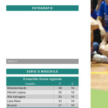
FOTOGRAFIE
FOTO 11
SERIE D MASCHILE
D maschile: Girone regionale
Squadra
P
G
Mezzolombardo
38
16
Petrolli Lizzana
35
16
Alta Valsugana
33
16
Lana Raika
33
16
Bruneck
27
16