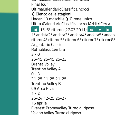
Final four
Ultima
Calendario
Classifica
Incroci
Elenco delle stagioni
Under-13 maschile ❯ Girone unico
Ultima
Calendario
Classifica
Incroci
Arbitri
Cerca
◀
15. 6ª ritorno (27.03.2011)
▶
1ª andata
2ª andata
3ª andata
4ª andata
5ª andat
ritorno
4ª ritorno
5ª ritorno
6ª ritorno
7ª ritorno
8ª
Argentario Calisio
Rothoblass Cembra
3
-
0
25
-
15
25
-
15
25
-
23
Brenta Volley
Trentino Volley A
0
-
3
21
-
25
11
-
25
21
-
25
Trentino Volley B
C9 Arco Riva
1
-
2
26
-
24
12
-
25
25
-
27
16 aprile
Everest Promovolley
Turno di riposo
Volano Volley
Turno di riposo