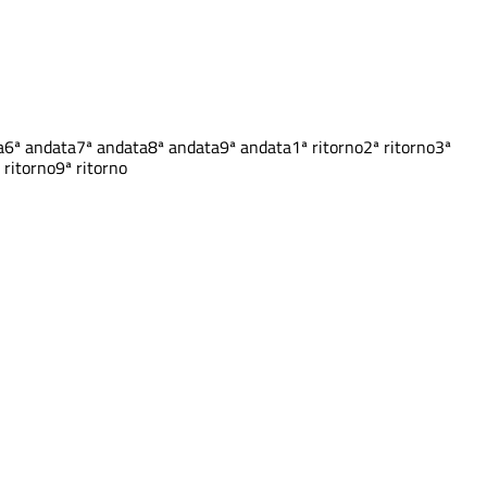
a
6ª andata
7ª andata
8ª andata
9ª andata
1ª ritorno
2ª ritorno
3ª
 ritorno
9ª ritorno