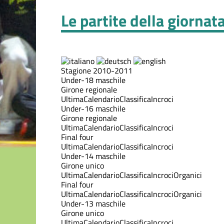
Le partite della giornat
Stagione 2010-2011
Under-18 maschile
Girone regionale
Ultima
Calendario
Classifica
Incroci
Under-16 maschile
Girone regionale
Ultima
Calendario
Classifica
Incroci
Final four
Ultima
Calendario
Classifica
Incroci
Under-14 maschile
Girone unico
Ultima
Calendario
Classifica
Incroci
Organici
Final four
Ultima
Calendario
Classifica
Incroci
Organici
Under-13 maschile
Girone unico
Ultima
Calendario
Classifica
Incroci